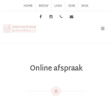
HOME
BROW
LASH
SKIN
WAX
Facebook
Instagram
0498 56 82 97
info@thefacebar.be
Online afspraak