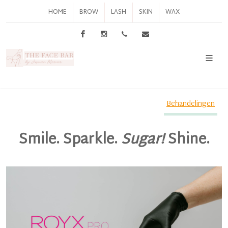
HOME
BROW
LASH
SKIN
WAX
Facebook
Instagram
0498 56 82 97
info@thefacebar.be
Behandelingen
Smile. Sparkle.
Sugar!
Shine.